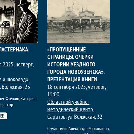
ПАСТЕРНАКА.
«ПРОПУЩЕННЫЕ
СТРАНИЦЫ. ОЧЕРКИ
я 2025, четверг
,
ИСТОРИИ УЕЗДНОГО
ГОРОДА НОВОУЗЕНСКА».
е и шоколад»
,
ПРЕЗЕНТАЦИЯ КНИГИ
. Волжская, 23
18 сентября 2025, четверг
,
15:00
лег Фочкин
,
Катерина
Областной учебно-
ератор)
методический центр
,
Саратов, ул. Волжская, 32
ЕЕ
С участием:
Александр Милованов
,