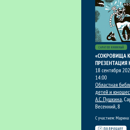
САРАТОВ КНИЖНЫЙ
«СОКРОВИЩА К
ПРЕЗЕНТАЦИЯ 
18 сентября 202
14:00
Областная библ
детей и юношес
А.С. Пушкина
, С
Весенний, 8
С участием:
Марина 
ПОДРОБНЕЕ