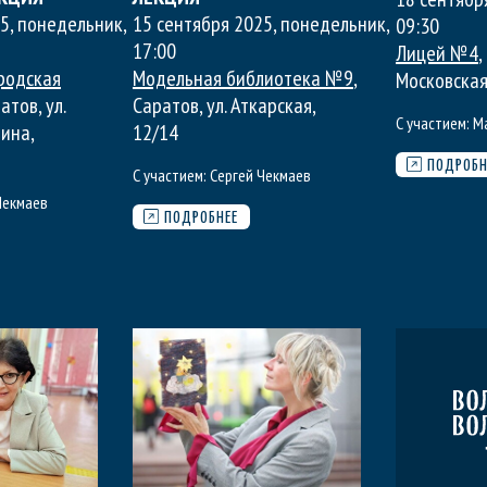
25, понедельник
,
15 сентября 2025, понедельник
,
09:30
17:00
Лицей №4
,
родская
Модельная библиотека №9
,
Московская
ратов, ул.
Саратов, ул. Аткарская,
С участием:
М
бина,
12/14
ПОДРОБН
С участием:
Сергей Чекмаев
Чекмаев
ПОДРОБНЕЕ