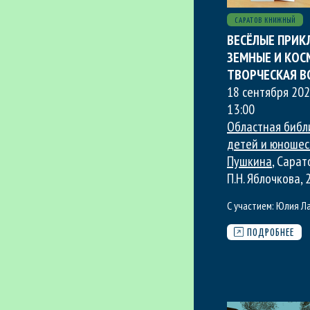
САРАТОВ КНИЖНЫЙ
ВЕСЁЛЫЕ ПРИ
ЗЕМНЫЕ И КОС
ТВОРЧЕСКАЯ В
18 сентября 202
13:00
Областная библ
детей и юношест
Пушкина
, Сарат
П.Н. Яблочкова, 
С участием:
Юлия Л
ПОДРОБНЕЕ