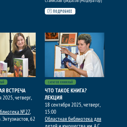
Станислав Гридасов (Модератор)
ПОДРОБНЕЕ
НЫЙ
САРАТОВ КНИЖНЫЙ
АЯ ВСТРЕЧА
ЧТО ТАКОЕ КНИГА?
я 2025, четверг
,
ЛЕКЦИЯ
18 сентября 2025, четверг
,
иблиотека №27
,
15:00
. Энтузиастов, 62
Областная библиотека для
детей и юношества им. А.С.