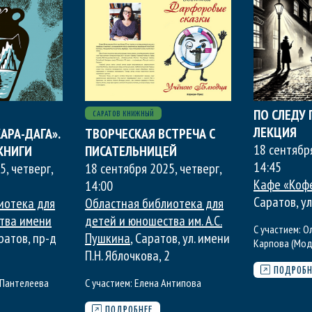
ПО СЛЕДУ 
САРАТОВ КНИЖНЫЙ
ЛЕКЦИЯ
АРА-ДАГА».
ТВОРЧЕСКАЯ ВСТРЕЧА С
18 сентябр
КНИГИ
ПИСАТЕЛЬНИЦЕЙ
14:45
5, четверг
,
18 сентября 2025, четверг
,
Кафе «Коф
14:00
Саратов, ул
иотека для
Областная библиотека для
тва имени
детей и юношества им. А.С.
С участием:
О
аратов, пр-д
Пушкина
, Саратов, ул. имени
Карпова (Мод
П.Н. Яблочкова, 2
ПОДРОБН
Пантелеева
С участием:
Елена Антипова
ПОДРОБНЕЕ