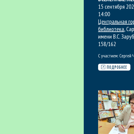
15 сентября 20
14:00
Центральная го
библиотека
, Са
имени В.С. Зару
158/162
С участием:
Сергей 
ПОДРОБНЕЕ