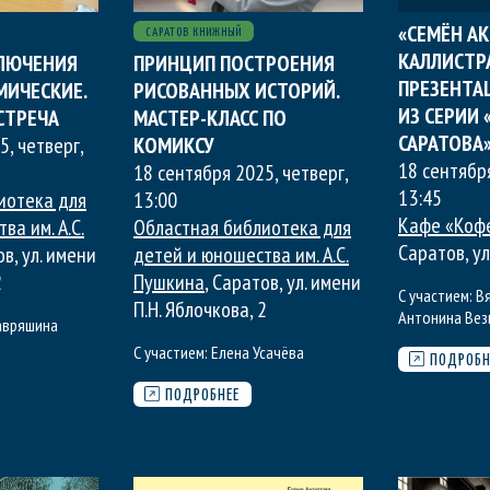
«СЕМЁН А
САРАТОВ КНИЖНЫЙ
КАЛЛИСТР
КЛЮЧЕНИЯ
ПРИНЦИП ПОСТРОЕНИЯ
ПРЕЗЕНТА
МИЧЕСКИЕ.
РИСОВАННЫХ ИСТОРИЙ.
ИЗ СЕРИИ
СТРЕЧА
МАСТЕР-КЛАСС ПО
САРАТОВА
5, четверг
,
КОМИКСУ
18 сентябр
18 сентября 2025, четверг
,
13:45
иотека для
13:00
Кафе «Коф
ва им. А.С.
Областная библиотека для
Саратов, ул
ов, ул. имени
детей и юношества им. А.С.
2
Пушкина
, Саратов, ул. имени
С участием:
В
П.Н. Яблочкова, 2
Антонина Вез
авряшина
С участием:
Елена Усачёва
ПОДРОБН
ПОДРОБНЕЕ