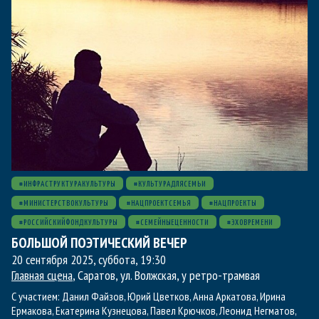
#ИНФРАСТРУКТУРАКУЛЬТУРЫ
#КУЛЬТУРАДЛЯСЕМЬИ
#МИНИСТЕРСТВОКУЛЬТУРЫ
#НАЦПРОЕКТСЕМЬЯ
#НАЦПРОЕКТЫ
#РОССИЙСКИЙФОНДКУЛЬТУРЫ
#СЕМЕЙНЫЕЦЕННОСТИ
#ЭХОВРЕМЕНИ
БОЛЬШОЙ ПОЭТИЧЕСКИЙ ВЕЧЕР
20 сентября 2025, суббота
,
19:30
Главная сцена
, Саратов, ул. Волжская, у ретро-трамвая
С участием:
Данил Файзов
,
Юрий Цветков
,
Анна Аркатова
,
Ирина
Ермакова
,
Екатерина Кузнецова
,
Павел Крючков
,
Леонид Негматов
,