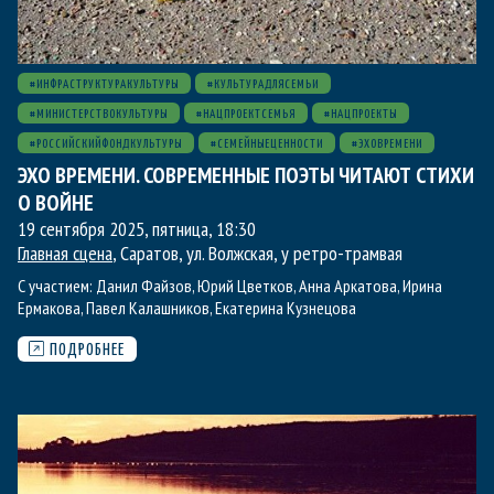
#ИНФРАСТРУКТУРАКУЛЬТУРЫ
#КУЛЬТУРАДЛЯСЕМЬИ
#МИНИСТЕРСТВОКУЛЬТУРЫ
#НАЦПРОЕКТСЕМЬЯ
#НАЦПРОЕКТЫ
#РОССИЙСКИЙФОНДКУЛЬТУРЫ
#СЕМЕЙНЫЕЦЕННОСТИ
#ЭХОВРЕМЕНИ
ЭХО ВРЕМЕНИ. СОВРЕМЕННЫЕ ПОЭТЫ ЧИТАЮТ СТИХИ
О ВОЙНЕ
19 сентября 2025, пятница
,
18:30
Главная сцена
, Саратов, ул. Волжская, у ретро-трамвая
С участием:
Данил Файзов
,
Юрий Цветков
,
Анна Аркатова
,
Ирина
Ермакова
,
Павел Калашников
,
Екатерина Кузнецова
ПОДРОБНЕЕ