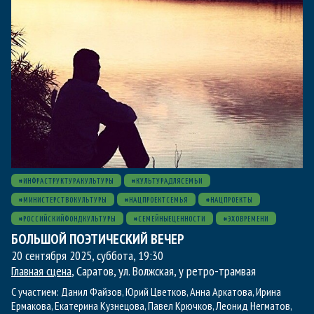
#ИНФРАСТРУКТУРАКУЛЬТУРЫ
#КУЛЬТУРАДЛЯСЕМЬИ
#МИНИСТЕРСТВОКУЛЬТУРЫ
#НАЦПРОЕКТСЕМЬЯ
#НАЦПРОЕКТЫ
#РОССИЙСКИЙФОНДКУЛЬТУРЫ
#СЕМЕЙНЫЕЦЕННОСТИ
#ЭХОВРЕМЕНИ
БОЛЬШОЙ ПОЭТИЧЕСКИЙ ВЕЧЕР
20 сентября 2025, суббота
,
19:30
Главная сцена
, Саратов, ул. Волжская, у ретро-трамвая
С участием:
Данил Файзов
,
Юрий Цветков
,
Анна Аркатова
,
Ирина
Ермакова
,
Екатерина Кузнецова
,
Павел Крючков
,
Леонид Негматов
,