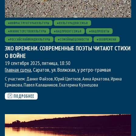
#ИНФРАСТРУКТУРАКУЛЬТУРЫ
#КУЛЬТУРАДЛЯСЕМЬИ
#МИНИСТЕРСТВОКУЛЬТУРЫ
#НАЦПРОЕКТСЕМЬЯ
#НАЦПРОЕКТЫ
#РОССИЙСКИЙФОНДКУЛЬТУРЫ
#СЕМЕЙНЫЕЦЕННОСТИ
#ЭХОВРЕМЕНИ
ЭХО ВРЕМЕНИ. СОВРЕМЕННЫЕ ПОЭТЫ ЧИТАЮТ СТИХИ
О ВОЙНЕ
19 сентября 2025, пятница
,
18:30
Главная сцена
, Саратов, ул. Волжская, у ретро-трамвая
С участием:
Данил Файзов
,
Юрий Цветков
,
Анна Аркатова
,
Ирина
Ермакова
,
Павел Калашников
,
Екатерина Кузнецова
ПОДРОБНЕЕ