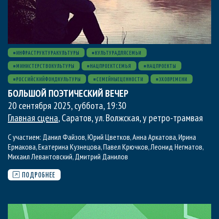
#ИНФРАСТРУКТУРАКУЛЬТУРЫ
#КУЛЬТУРАДЛЯСЕМЬИ
#МИНИСТЕРСТВОКУЛЬТУРЫ
#НАЦПРОЕКТСЕМЬЯ
#НАЦПРОЕКТЫ
#РОССИЙСКИЙФОНДКУЛЬТУРЫ
#СЕМЕЙНЫЕЦЕННОСТИ
#ЭХОВРЕМЕНИ
БОЛЬШОЙ ПОЭТИЧЕСКИЙ ВЕЧЕР
20 сентября 2025, суббота
,
19:30
Главная сцена
, Саратов, ул. Волжская, у ретро-трамвая
С участием:
Данил Файзов
,
Юрий Цветков
,
Анна Аркатова
,
Ирина
Ермакова
,
Екатерина Кузнецова
,
Павел Крючков
,
Леонид Негматов
,
Михаил Левантовский
,
Дмитрий Данилов
ПОДРОБНЕЕ