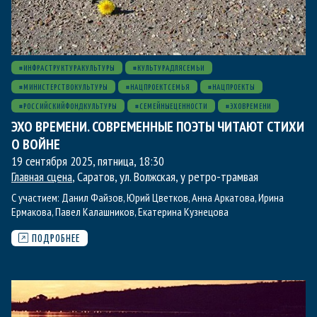
#ИНФРАСТРУКТУРАКУЛЬТУРЫ
#КУЛЬТУРАДЛЯСЕМЬИ
#МИНИСТЕРСТВОКУЛЬТУРЫ
#НАЦПРОЕКТСЕМЬЯ
#НАЦПРОЕКТЫ
#РОССИЙСКИЙФОНДКУЛЬТУРЫ
#СЕМЕЙНЫЕЦЕННОСТИ
#ЭХОВРЕМЕНИ
ЭХО ВРЕМЕНИ. СОВРЕМЕННЫЕ ПОЭТЫ ЧИТАЮТ СТИХИ
О ВОЙНЕ
19 сентября 2025, пятница
,
18:30
Главная сцена
, Саратов, ул. Волжская, у ретро-трамвая
С участием:
Данил Файзов
,
Юрий Цветков
,
Анна Аркатова
,
Ирина
Ермакова
,
Павел Калашников
,
Екатерина Кузнецова
ПОДРОБНЕЕ